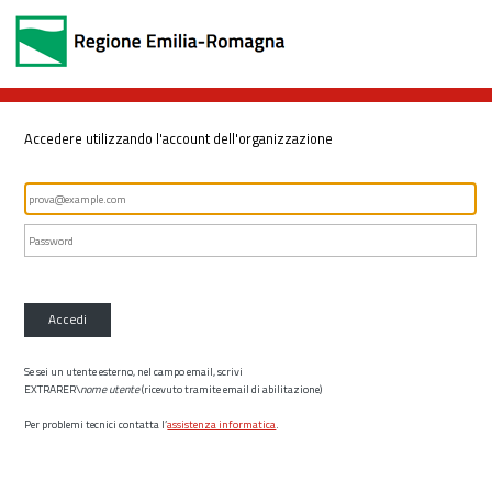
Accedere utilizzando l'account dell'organizzazione
Accedi
Se sei un utente esterno, nel campo email, scrivi
EXTRARER\
nome utente
(ricevuto tramite email di abilitazione)
Per problemi tecnici contatta l’
assistenza informatica
.