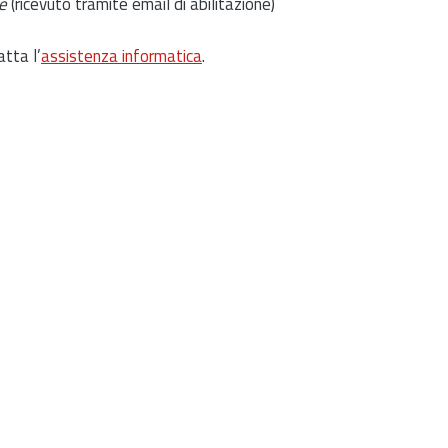
e
(ricevuto tramite email di abilitazione)
atta l’
assistenza informatica
.