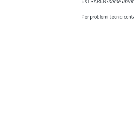
EXTRARER\
nome utent
Per problemi tecnici cont