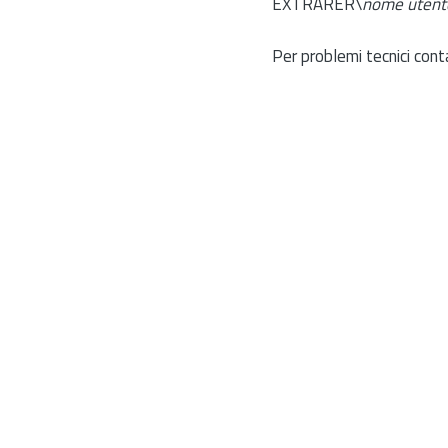
EXTRARER\
nome utent
Per problemi tecnici cont