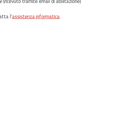
e
(ricevuto tramite email di abilitazione)
atta l’
assistenza informatica
.