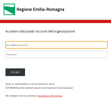
Accedere utilizzando l'account dell'organizzazione
Accedi
Se sei un utente esterno, nel campo email, scrivi
EXTRARER\
nome utente
(ricevuto tramite email di abilitazione)
Per problemi tecnici contatta l’
assistenza informatica
.