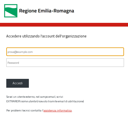
Accedere utilizzando l'account dell'organizzazione
Accedi
Se sei un utente esterno, nel campo email, scrivi
EXTRARER\
nome utente
(ricevuto tramite email di abilitazione)
Per problemi tecnici contatta l’
assistenza informatica
.