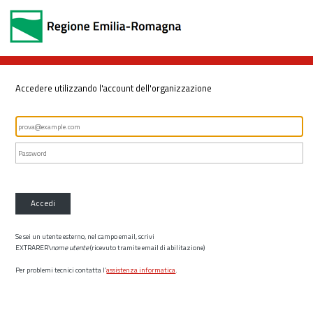
Accedere utilizzando l'account dell'organizzazione
Accedi
Se sei un utente esterno, nel campo email, scrivi
EXTRARER\
nome utente
(ricevuto tramite email di abilitazione)
Per problemi tecnici contatta l’
assistenza informatica
.