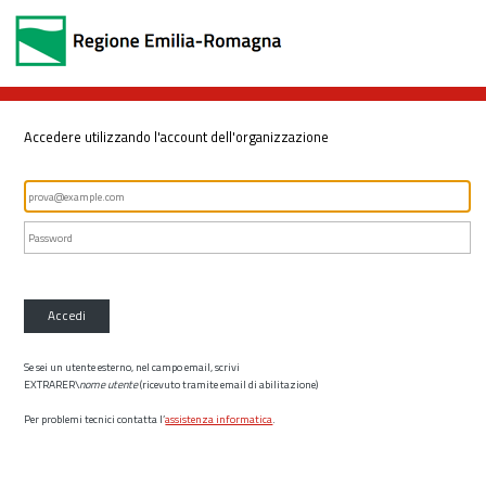
Accedere utilizzando l'account dell'organizzazione
Accedi
Se sei un utente esterno, nel campo email, scrivi
EXTRARER\
nome utente
(ricevuto tramite email di abilitazione)
Per problemi tecnici contatta l’
assistenza informatica
.