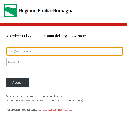
Accedere utilizzando l'account dell'organizzazione
Accedi
Se sei un utente esterno, nel campo email, scrivi
EXTRARER\
nome utente
(ricevuto tramite email di abilitazione)
Per problemi tecnici contatta l’
assistenza informatica
.