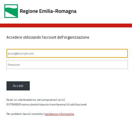
Accedere utilizzando l'account dell'organizzazione
Accedi
Se sei un utente esterno, nel campo email, scrivi
EXTRARER\
nome utente
(ricevuto tramite email di abilitazione)
Per problemi tecnici contatta l’
assistenza informatica
.