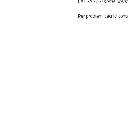
EXTRARER\
nome utent
Per problemi tecnici cont