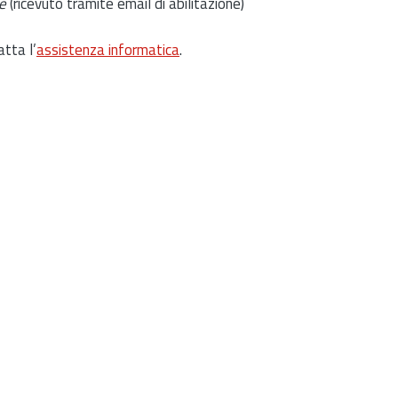
e
(ricevuto tramite email di abilitazione)
atta l’
assistenza informatica
.