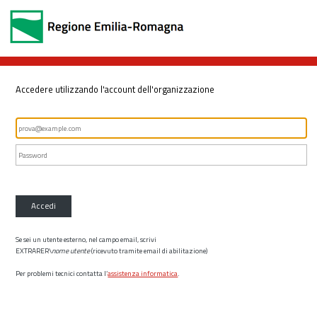
Accedere utilizzando l'account dell'organizzazione
Accedi
Se sei un utente esterno, nel campo email, scrivi
EXTRARER\
nome utente
(ricevuto tramite email di abilitazione)
Per problemi tecnici contatta l’
assistenza informatica
.