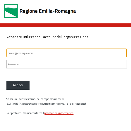
Accedere utilizzando l'account dell'organizzazione
Accedi
Se sei un utente esterno, nel campo email, scrivi
EXTRARER\
nome utente
(ricevuto tramite email di abilitazione)
Per problemi tecnici contatta l’
assistenza informatica
.