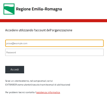
Accedere utilizzando l'account dell'organizzazione
Accedi
Se sei un utente esterno, nel campo email, scrivi
EXTRARER\
nome utente
(ricevuto tramite email di abilitazione)
Per problemi tecnici contatta l’
assistenza informatica
.