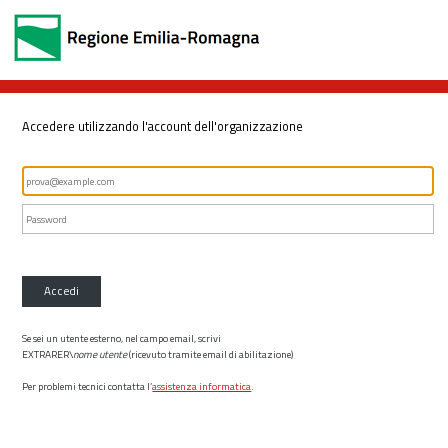
Accedere utilizzando l'account dell'organizzazione
Accedi
Se sei un utente esterno, nel campo email, scrivi
EXTRARER\
nome utente
(ricevuto tramite email di abilitazione)
Per problemi tecnici contatta l’
assistenza informatica
.