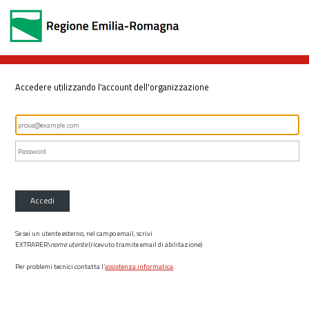
Accedere utilizzando l'account dell'organizzazione
Accedi
Se sei un utente esterno, nel campo email, scrivi
EXTRARER\
nome utente
(ricevuto tramite email di abilitazione)
Per problemi tecnici contatta l’
assistenza informatica
.