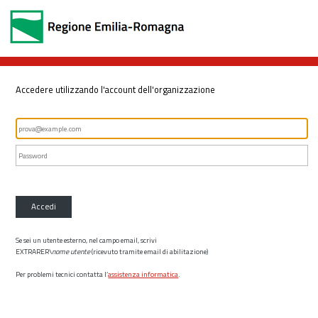
Accedere utilizzando l'account dell'organizzazione
Accedi
Se sei un utente esterno, nel campo email, scrivi
EXTRARER\
nome utente
(ricevuto tramite email di abilitazione)
Per problemi tecnici contatta l’
assistenza informatica
.