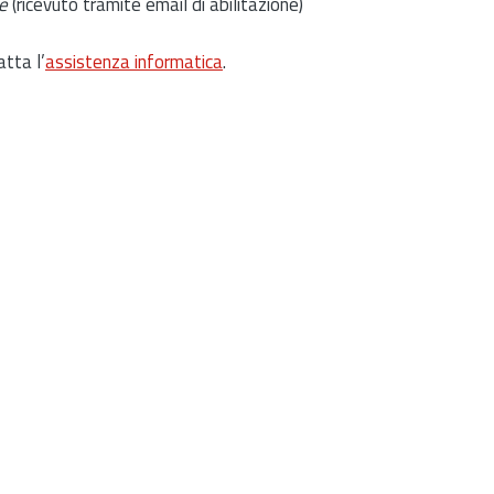
e
(ricevuto tramite email di abilitazione)
atta l’
assistenza informatica
.