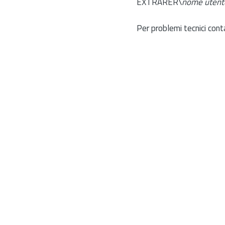
EXTRARER\
nome utent
Per problemi tecnici cont