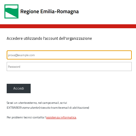
Accedere utilizzando l'account dell'organizzazione
Accedi
Se sei un utente esterno, nel campo email, scrivi
EXTRARER\
nome utente
(ricevuto tramite email di abilitazione)
Per problemi tecnici contatta l’
assistenza informatica
.