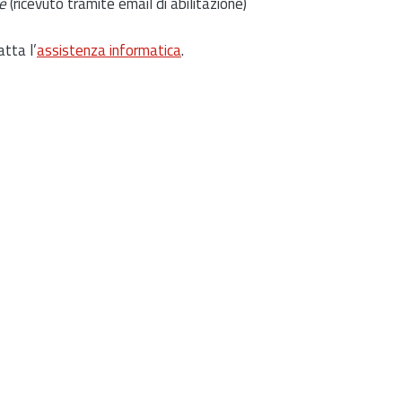
e
(ricevuto tramite email di abilitazione)
atta l’
assistenza informatica
.