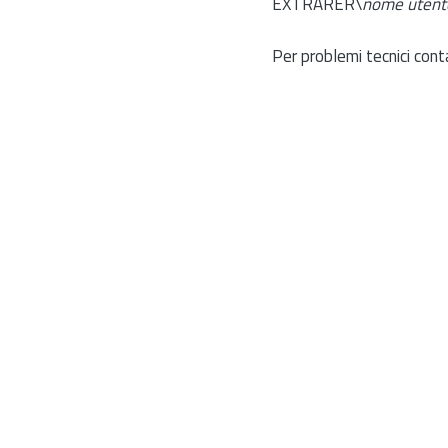
EXTRARER\
nome utent
Per problemi tecnici cont