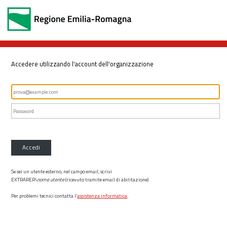
Accedere utilizzando l'account dell'organizzazione
Accedi
Se sei un utente esterno, nel campo email, scrivi
EXTRARER\
nome utente
(ricevuto tramite email di abilitazione)
Per problemi tecnici contatta l’
assistenza informatica
.