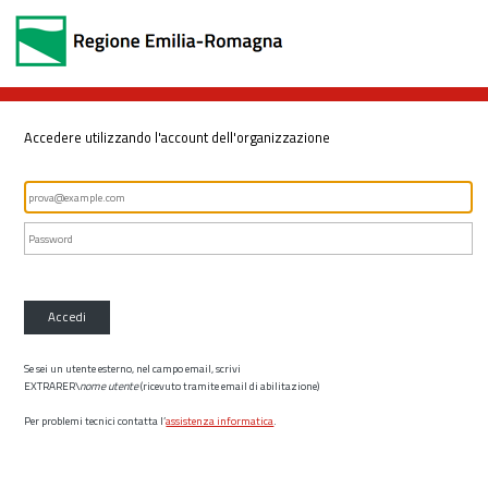
Accedere utilizzando l'account dell'organizzazione
Accedi
Se sei un utente esterno, nel campo email, scrivi
EXTRARER\
nome utente
(ricevuto tramite email di abilitazione)
Per problemi tecnici contatta l’
assistenza informatica
.