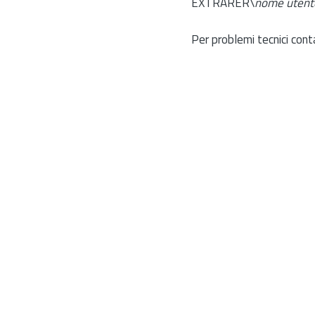
EXTRARER\
nome utent
Per problemi tecnici cont