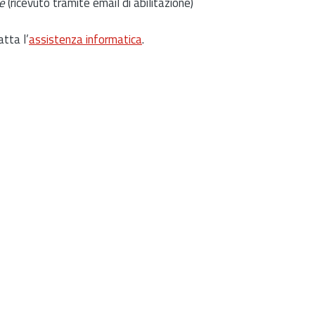
e
(ricevuto tramite email di abilitazione)
atta l’
assistenza informatica
.