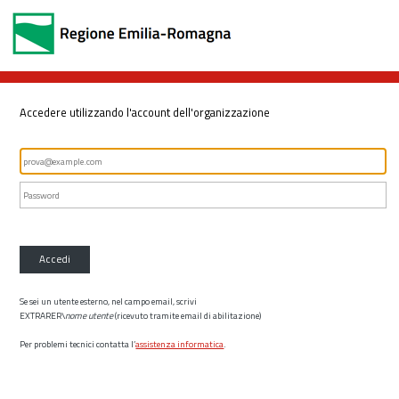
Accedere utilizzando l'account dell'organizzazione
Accedi
Se sei un utente esterno, nel campo email, scrivi
EXTRARER\
nome utente
(ricevuto tramite email di abilitazione)
Per problemi tecnici contatta l’
assistenza informatica
.