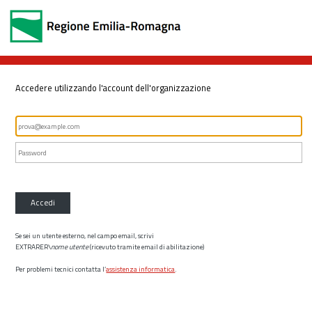
Accedere utilizzando l'account dell'organizzazione
Accedi
Se sei un utente esterno, nel campo email, scrivi
EXTRARER\
nome utente
(ricevuto tramite email di abilitazione)
Per problemi tecnici contatta l’
assistenza informatica
.