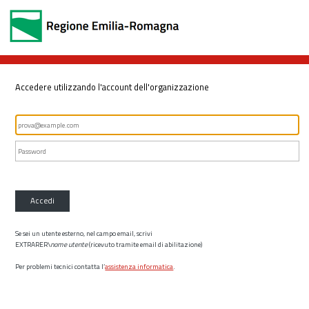
Accedere utilizzando l'account dell'organizzazione
Accedi
Se sei un utente esterno, nel campo email, scrivi
EXTRARER\
nome utente
(ricevuto tramite email di abilitazione)
Per problemi tecnici contatta l’
assistenza informatica
.