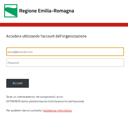
Accedere utilizzando l'account dell'organizzazione
Accedi
Se sei un utente esterno, nel campo email, scrivi
EXTRARER\
nome utente
(ricevuto tramite email di abilitazione)
Per problemi tecnici contatta l’
assistenza informatica
.