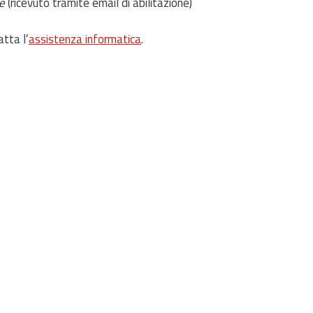
e
(ricevuto tramite email di abilitazione)
atta l’
assistenza informatica
.