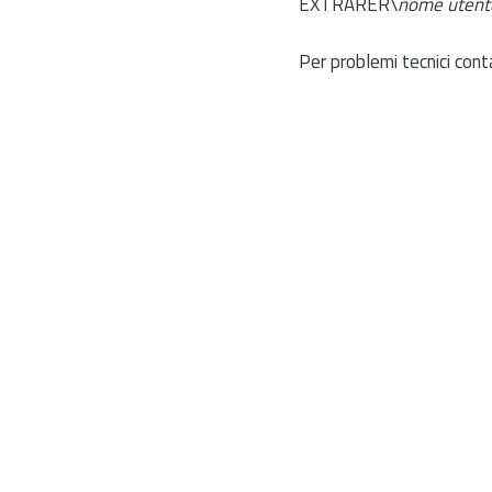
EXTRARER\
nome utent
Per problemi tecnici cont