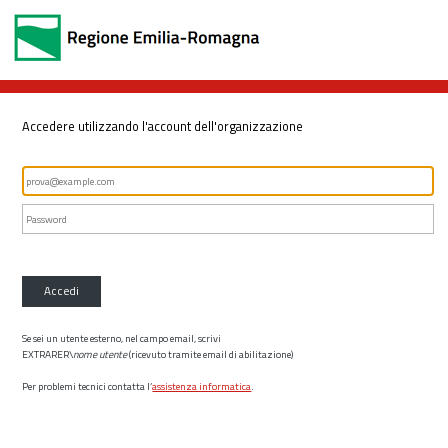
Accedere utilizzando l'account dell'organizzazione
Accedi
Se sei un utente esterno, nel campo email, scrivi
EXTRARER\
nome utente
(ricevuto tramite email di abilitazione)
Per problemi tecnici contatta l’
assistenza informatica
.