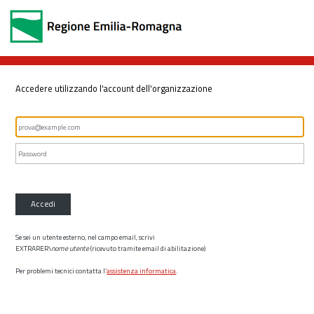
Accedere utilizzando l'account dell'organizzazione
Accedi
Se sei un utente esterno, nel campo email, scrivi
EXTRARER\
nome utente
(ricevuto tramite email di abilitazione)
Per problemi tecnici contatta l’
assistenza informatica
.