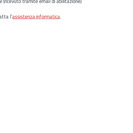
e
(ricevuto tramite email di abilitazione)
atta l’
assistenza informatica
.