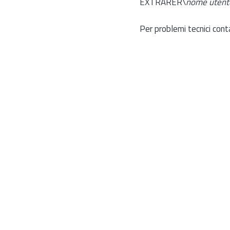
EXTRARER\
nome utent
Per problemi tecnici cont