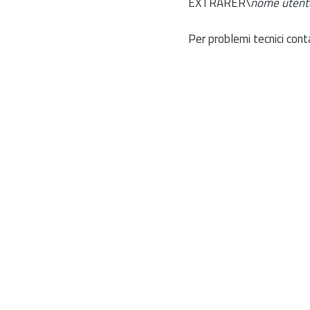
EXTRARER\
nome utent
Per problemi tecnici cont