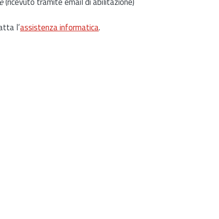
e
(ricevuto tramite email di abilitazione)
atta l’
assistenza informatica
.