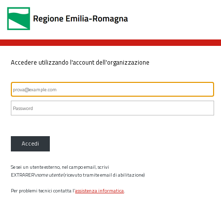
Accedere utilizzando l'account dell'organizzazione
Accedi
Se sei un utente esterno, nel campo email, scrivi
EXTRARER\
nome utente
(ricevuto tramite email di abilitazione)
Per problemi tecnici contatta l’
assistenza informatica
.