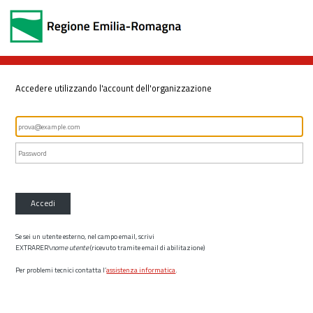
Accedere utilizzando l'account dell'organizzazione
Accedi
Se sei un utente esterno, nel campo email, scrivi
EXTRARER\
nome utente
(ricevuto tramite email di abilitazione)
Per problemi tecnici contatta l’
assistenza informatica
.