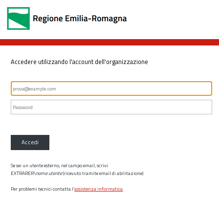
Accedere utilizzando l'account dell'organizzazione
Accedi
Se sei un utente esterno, nel campo email, scrivi
EXTRARER\
nome utente
(ricevuto tramite email di abilitazione)
Per problemi tecnici contatta l’
assistenza informatica
.