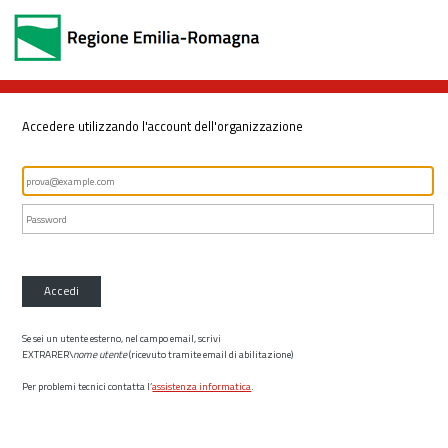
Accedere utilizzando l'account dell'organizzazione
Accedi
Se sei un utente esterno, nel campo email, scrivi
EXTRARER\
nome utente
(ricevuto tramite email di abilitazione)
Per problemi tecnici contatta l’
assistenza informatica
.