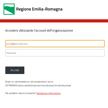
Accedere utilizzando l'account dell'organizzazione
Accedi
Se sei un utente esterno, nel campo email, scrivi
EXTRARER\
nome utente
(ricevuto tramite email di abilitazione)
Per problemi tecnici contatta l’
assistenza informatica
.