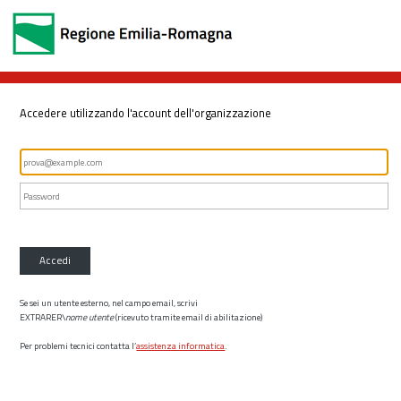
Accedere utilizzando l'account dell'organizzazione
Accedi
Se sei un utente esterno, nel campo email, scrivi
EXTRARER\
nome utente
(ricevuto tramite email di abilitazione)
Per problemi tecnici contatta l’
assistenza informatica
.