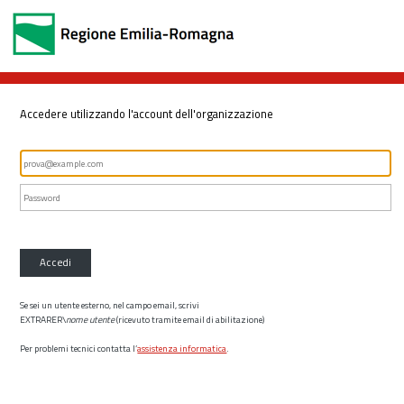
Accedere utilizzando l'account dell'organizzazione
Accedi
Se sei un utente esterno, nel campo email, scrivi
EXTRARER\
nome utente
(ricevuto tramite email di abilitazione)
Per problemi tecnici contatta l’
assistenza informatica
.