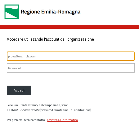
Accedere utilizzando l'account dell'organizzazione
Accedi
Se sei un utente esterno, nel campo email, scrivi
EXTRARER\
nome utente
(ricevuto tramite email di abilitazione)
Per problemi tecnici contatta l’
assistenza informatica
.