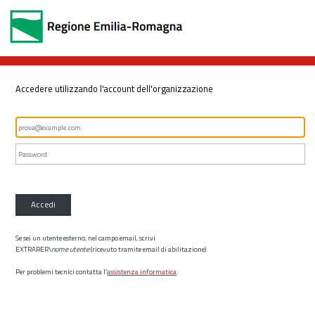
Accedere utilizzando l'account dell'organizzazione
Accedi
Se sei un utente esterno, nel campo email, scrivi
EXTRARER\
nome utente
(ricevuto tramite email di abilitazione)
Per problemi tecnici contatta l’
assistenza informatica
.