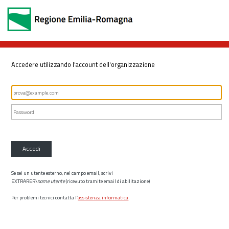
Accedere utilizzando l'account dell'organizzazione
Accedi
Se sei un utente esterno, nel campo email, scrivi
EXTRARER\
nome utente
(ricevuto tramite email di abilitazione)
Per problemi tecnici contatta l’
assistenza informatica
.