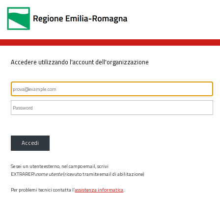
Accedere utilizzando l'account dell'organizzazione
Accedi
Se sei un utente esterno, nel campo email, scrivi
EXTRARER\
nome utente
(ricevuto tramite email di abilitazione)
Per problemi tecnici contatta l’
assistenza informatica
.