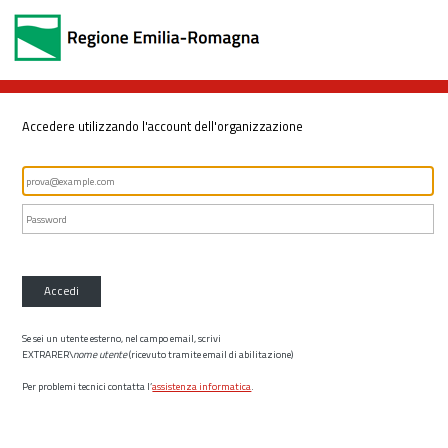
Accedere utilizzando l'account dell'organizzazione
Accedi
Se sei un utente esterno, nel campo email, scrivi
EXTRARER\
nome utente
(ricevuto tramite email di abilitazione)
Per problemi tecnici contatta l’
assistenza informatica
.