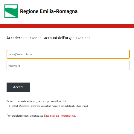
Accedere utilizzando l'account dell'organizzazione
Accedi
Se sei un utente esterno, nel campo email, scrivi
EXTRARER\
nome utente
(ricevuto tramite email di abilitazione)
Per problemi tecnici contatta l’
assistenza informatica
.