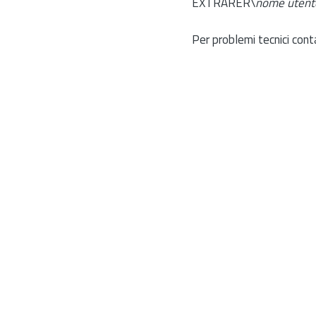
EXTRARER\
nome utent
Per problemi tecnici cont