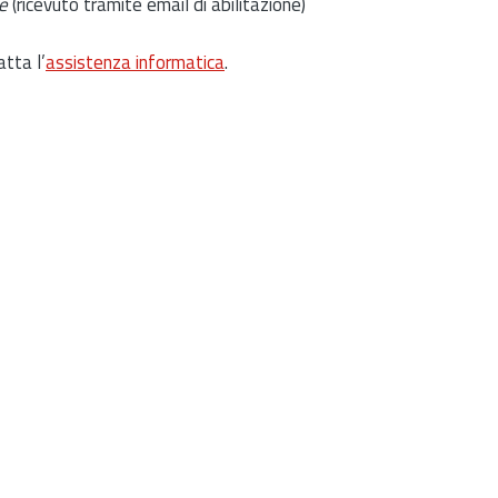
e
(ricevuto tramite email di abilitazione)
atta l’
assistenza informatica
.