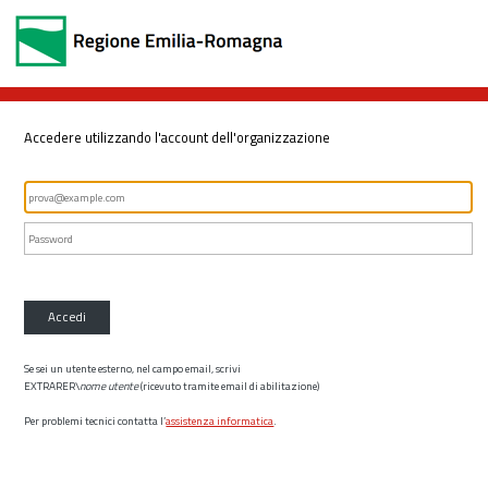
Accedere utilizzando l'account dell'organizzazione
Accedi
Se sei un utente esterno, nel campo email, scrivi
EXTRARER\
nome utente
(ricevuto tramite email di abilitazione)
Per problemi tecnici contatta l’
assistenza informatica
.