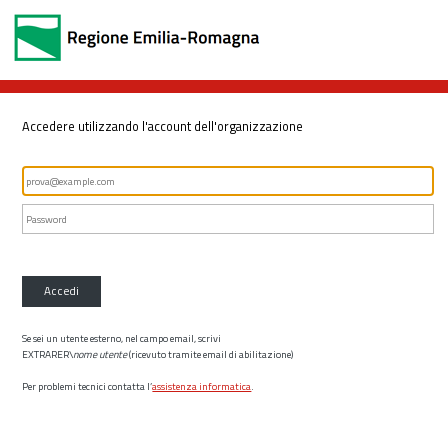
Accedere utilizzando l'account dell'organizzazione
Accedi
Se sei un utente esterno, nel campo email, scrivi
EXTRARER\
nome utente
(ricevuto tramite email di abilitazione)
Per problemi tecnici contatta l’
assistenza informatica
.