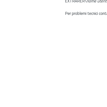
EXTRARER\
nome utent
Per problemi tecnici cont