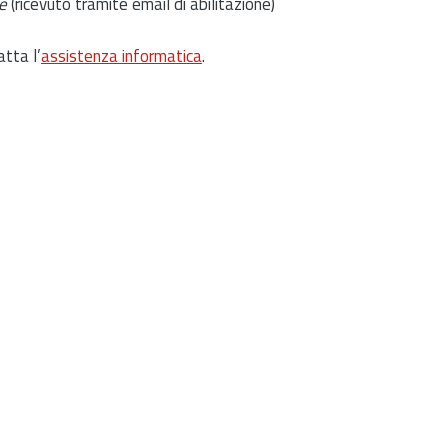
e
(ricevuto tramite email di abilitazione)
atta l’
assistenza informatica
.