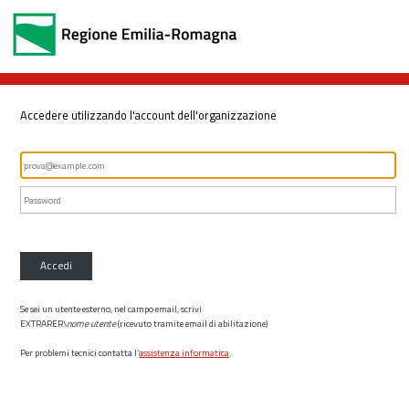
Accedere utilizzando l'account dell'organizzazione
Accedi
Se sei un utente esterno, nel campo email, scrivi
EXTRARER\
nome utente
(ricevuto tramite email di abilitazione)
Per problemi tecnici contatta l’
assistenza informatica
.