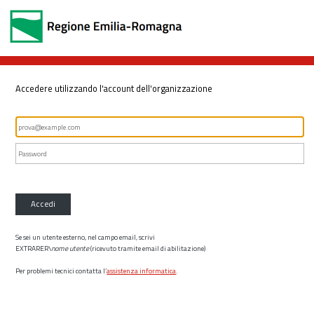
Accedere utilizzando l'account dell'organizzazione
Accedi
Se sei un utente esterno, nel campo email, scrivi
EXTRARER\
nome utente
(ricevuto tramite email di abilitazione)
Per problemi tecnici contatta l’
assistenza informatica
.